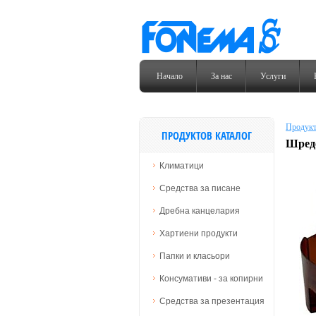
Начало
За нас
Услуги
Продукт
ПРОДУКТОВ КАТАЛОГ
Шреде
Климатици
Средства за писане
Дребна канцелария
Хартиени продукти
Папки и класьори
Консумативи - за копирни
Средства за презентация