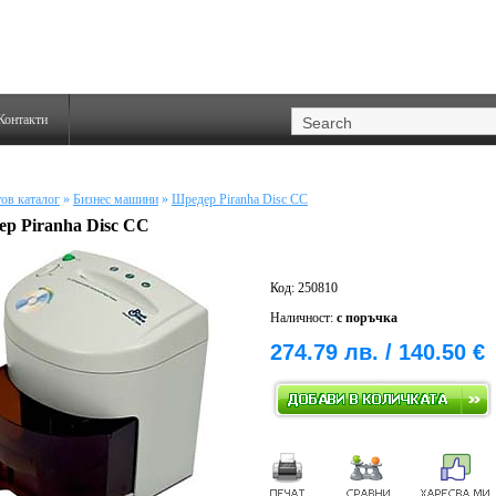
Контакти
ов каталог
»
Бизнес машини
»
Шредер Piranha Disc CC
р Piranha Disc CC
Код: 250810
Наличност:
с поръчка
274.79 лв. / 140.50 €