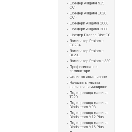
Шредер Alligator 915
CC+
Шредер Alligator 1020
CC+
Шредери Alligator 2000
Шредери Alligator 3000
Шредер Piranha Disc CC
Ламинатор Prolamic
ЕС234
Ламинатор Prolamic
BL231
Ламинатор Prolamic 330
Професионални
ламинатори
Фолио за ламиниране
Начален комплект
фолио за ламиниране
Подвързваща машина
T220
Подвързваща машина
Bindstream M08
Подвързваща машина
Bindstream M12 Plus
Подвързваща машина
Bindstream M16 Plus