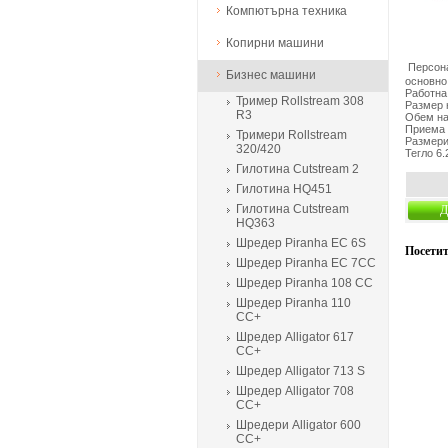
Компютърна техника
Копирни машини
Персон
Бизнес машини
основно
Работна
Тример Rollstream 308
Размер н
R3
Обем на
Приема 6
Тримери Rollstream
Размери
320/420
Тегло 6.
Гилотина Cutstream 2
Гилотина HQ451
Гилотина Cutstream
Д
HQ363
Шредер Piranha EC 6S
Посетит
Шредер Piranha EC 7CC
Шредер Piranha 108 CC
Шредер Piranha 110
CC+
Шредер Alligator 617
CC+
Шредер Alligator 713 S
Шредер Alligator 708
CC+
Шредери Alligator 600
CC+