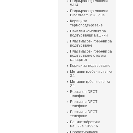
Подвързваща машина
Wi14
Подвързваща машина
Bindstream M28 Plus
Корици за
термоподвързване
Начален комплект за
подвързващи машини
Пластмасови гребени за
подвързване
Пластмасови гребени за
подвързване с голям
капацитет
Корици за подвързване
Метални гребени стъпка
3:1
Метални грбени стъпка
2:1
Безжичен DECT
телефон
Безжични DECT
телефони
Безжични DECT
телефони
Банкнотоброячна
машина KX996A
Професионален