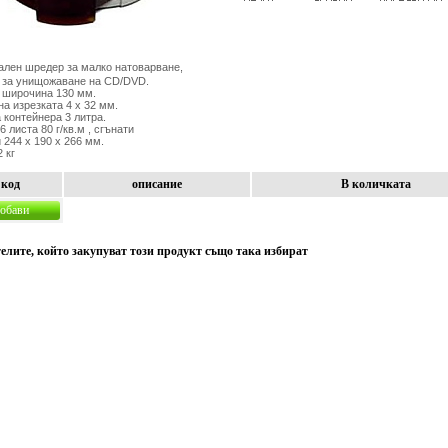
ален шредер за малко натоварване,
 за унищожаване на CD/DVD.
 широчина 130 мм.
а изрезката 4 х 32 мм.
 контейнера 3 литра.
 листа 80 г/кв.м , сгънати
 244 х 190 х 266 мм.
2 кг
код
описание
В количката
обави
елите, който закупуват този продукт също така избират