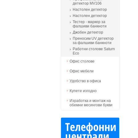
детектор MV106
Настолен детектор
Настолен детектор
Тестер - маркер за
фалшиви банкноти
Джобен детектор
Преносим UV детектор
за фалшиви банкноти
Работни столове Saturn
Eco
Офис столове
Офис мебели
Удобство в офиса
Купете изгодно
Изработка и монтаж на
обемни месингови букви