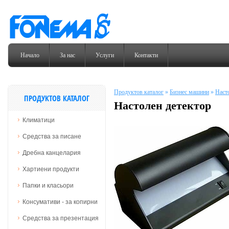
Начало
За нас
Услуги
Контакти
Продуктов каталог
»
Бизнес машини
»
Наст
ПРОДУКТОВ КАТАЛОГ
Настолен детектор
Климатици
Средства за писане
Дребна канцелария
Хартиени продукти
Папки и класьори
Консумативи - за копирни
Средства за презентация