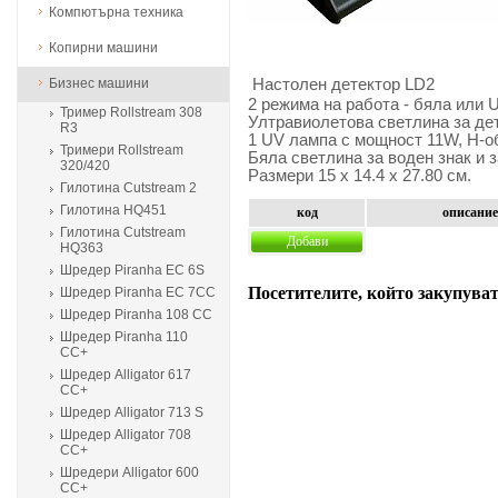
Компютърна техника
Копирни машини
Бизнес машини
Настолен детектор LD2
2 режима на работа - бяла или 
Тример Rollstream 308
Ултравиолетова светлина за де
R3
1 UV лампа с мощност 11W, H-о
Тримери Rollstream
Бяла светлина за воден знак и 
320/420
Размери 15 х 14.4 х 27.80 см.
Гилотина Cutstream 2
Гилотина HQ451
код
описание
Гилотина Cutstream
Добави
HQ363
Шредер Piranha EC 6S
Посетителите, който закупуват
Шредер Piranha EC 7CC
Шредер Piranha 108 CC
Шредер Piranha 110
CC+
Шредер Alligator 617
CC+
Шредер Alligator 713 S
Шредер Alligator 708
CC+
Шредери Alligator 600
CC+