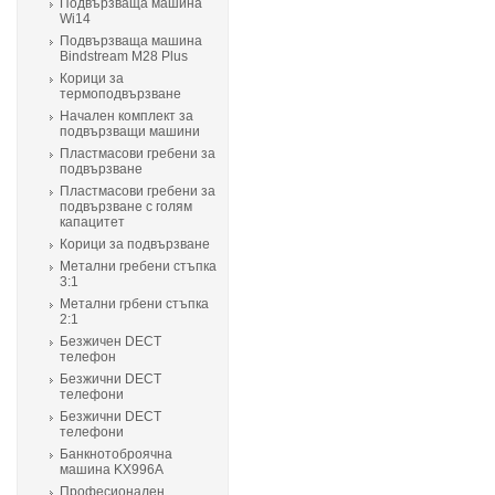
Подвързваща машина
Wi14
Подвързваща машина
Bindstream M28 Plus
Корици за
термоподвързване
Начален комплект за
подвързващи машини
Пластмасови гребени за
подвързване
Пластмасови гребени за
подвързване с голям
капацитет
Корици за подвързване
Метални гребени стъпка
3:1
Метални грбени стъпка
2:1
Безжичен DECT
телефон
Безжични DECT
телефони
Безжични DECT
телефони
Банкнотоброячна
машина KX996A
Професионален