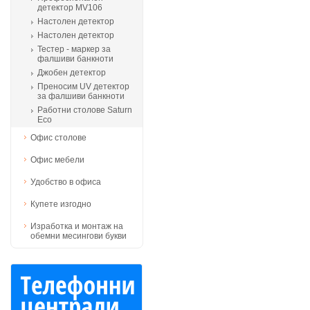
детектор MV106
Настолен детектор
Настолен детектор
Тестер - маркер за
фалшиви банкноти
Джобен детектор
Преносим UV детектор
за фалшиви банкноти
Работни столове Saturn
Eco
Офис столове
Офис мебели
Удобство в офиса
Купете изгодно
Изработка и монтаж на
обемни месингови букви