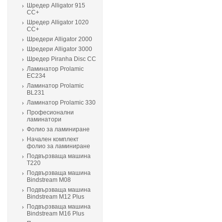
Шредер Alligator 915
CC+
Шредер Alligator 1020
CC+
Шредери Alligator 2000
Шредери Alligator 3000
Шредер Piranha Disc CC
Ламинатор Prolamic
ЕС234
Ламинатор Prolamic
BL231
Ламинатор Prolamic 330
Професионални
ламинатори
Фолио за ламиниране
Начален комплект
фолио за ламиниране
Подвързваща машина
T220
Подвързваща машина
Bindstream M08
Подвързваща машина
Bindstream M12 Plus
Подвързваща машина
Bindstream M16 Plus