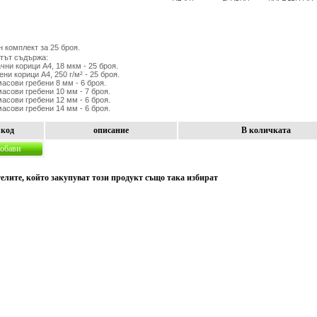
 комплект за 25 броя.
тът съдържа:
чни корици А4, 18 мкм - 25 броя.
ени корици А4, 250 г/м² - 25 броя.
асови гребени 8 мм - 6 броя.
масови гребени 10 мм - 7 броя.
масови гребени 12 мм - 6 броя.
масови гребени 14 мм - 6 броя.
код
описание
В количката
обави
елите, който закупуват този продукт също така избират