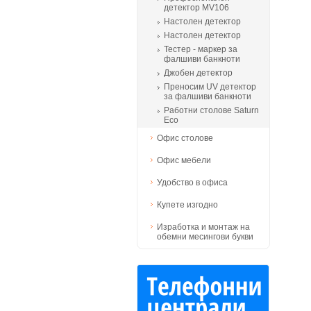
детектор MV106
Настолен детектор
Настолен детектор
Тестер - маркер за
фалшиви банкноти
Джобен детектор
Преносим UV детектор
за фалшиви банкноти
Работни столове Saturn
Eco
Офис столове
Офис мебели
Удобство в офиса
Купете изгодно
Изработка и монтаж на
обемни месингови букви