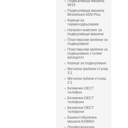
Подвързваща машина
Wi14
Подвързваща машина
Bindstream M28 Plus
Корици за
термоподвързване
Начален комплект за
подвързващи машини
Пластмасови гребени за
подвързване
Пластмасови гребени за
подвързване с голям
капацитет
Корици за подвързване
Метални гребени стъпка
3:1
Метални грбени стъпка
2:1
Безжичен DECT
телефон
Безжични DECT
телефони
Безжични DECT
телефони
Банкнотоброячна
машина KX996A
Професионален