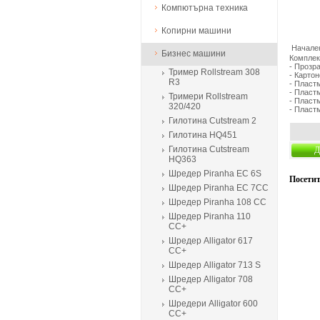
Компютърна техника
Копирни машини
Начален
Бизнес машини
Комплек
- Прозра
Тример Rollstream 308
- Картон
R3
- Пластм
- Пласт
Тримери Rollstream
- Пласт
320/420
- Пласт
Гилотина Cutstream 2
Гилотина HQ451
Гилотина Cutstream
Д
HQ363
Шредер Piranha EC 6S
Посетит
Шредер Piranha EC 7CC
Шредер Piranha 108 CC
Шредер Piranha 110
CC+
Шредер Alligator 617
CC+
Шредер Alligator 713 S
Шредер Alligator 708
CC+
Шредери Alligator 600
CC+