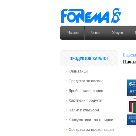
Начало
За нас
Услуги
Продукт
ПРОДУКТОВ КАТАЛОГ
Начал
Климатици
Средства за писане
Дребна канцелария
Хартиени продукти
Папки и класьори
Консумативи - за копирни
Средства за презентация