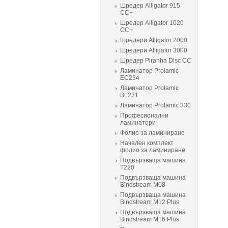
Шредер Alligator 915
CC+
Шредер Alligator 1020
CC+
Шредери Alligator 2000
Шредери Alligator 3000
Шредер Piranha Disc CC
Ламинатор Prolamic
ЕС234
Ламинатор Prolamic
BL231
Ламинатор Prolamic 330
Професионални
ламинатори
Фолио за ламиниране
Начален комплект
фолио за ламиниране
Подвързваща машина
T220
Подвързваща машина
Bindstream M08
Подвързваща машина
Bindstream M12 Plus
Подвързваща машина
Bindstream M16 Plus