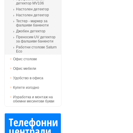
детектор MV106
Настолен детектор
Настолен детектор
Тестер - маркер за
фалшиви банкноти
Джобен детектор
Преносим UV детектор
за фалшиви банкноти
Работни столове Saturn
Eco
Офис столове
Офис мебели
Удобство в офиса
Купете изгодно
Изработка и монтаж на
обемни месингови букви