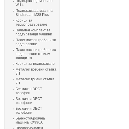
Подвързваща машина
Wi14
Подвързваща машина
Bindstream M28 Plus
Корици за
термоподвързване
Начален комплект за
подвързващи машини
Пластмасови гребени за
подвързване
Пластмасови гребени за
подвързване с голям
капацитет
Корици за подвързване
Метални гребени стъпка
3:1
Метални грбени стъпка
2:1
Безжичен DECT
телефон
Безжични DECT
телефони
Безжични DECT
телефони
Банкнотоброячна
машина KX996A
Професионален