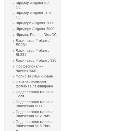
Шредер Alligator 915
CC+
Шредер Alligator 1020
CC+
Шредери Alligator 2000
Шредери Alligator 3000
Шредер Piranha Disc CC
Ламинатор Prolamic
ЕС234
Ламинатор Prolamic
BL231
Ламинатор Prolamic 330
Професионални
ламинатори
Фолио за ламиниране
Начален комплект
фолио за ламиниране
Подвързваща машина
T220
Подвързваща машина
Bindstream M08
Подвързваща машина
Bindstream M12 Plus
Подвързваща машина
Bindstream M16 Plus