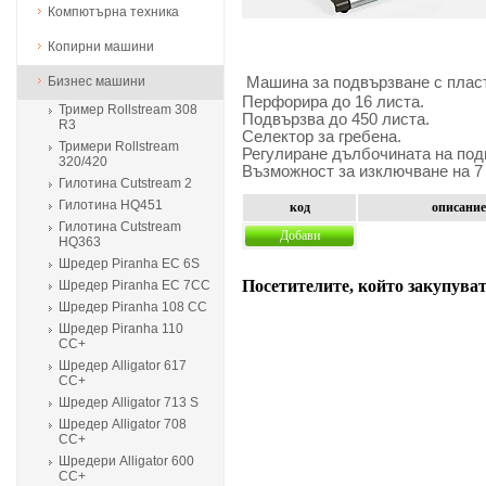
Компютърна техника
Копирни машини
Бизнес машини
Машина за подвързване с плас
Перфорира до 16 листа.
Тример Rollstream 308
Подвързва до 450 листа.
R3
Селектор за гребена.
Тримери Rollstream
Регулиране дълбочината на под
320/420
Възможност за изключване на 7
Гилотина Cutstream 2
Гилотина HQ451
код
описание
Гилотина Cutstream
Добави
HQ363
Шредер Piranha EC 6S
Посетителите, който закупуват
Шредер Piranha EC 7CC
Шредер Piranha 108 CC
Шредер Piranha 110
CC+
Шредер Alligator 617
CC+
Шредер Alligator 713 S
Шредер Alligator 708
CC+
Шредери Alligator 600
CC+