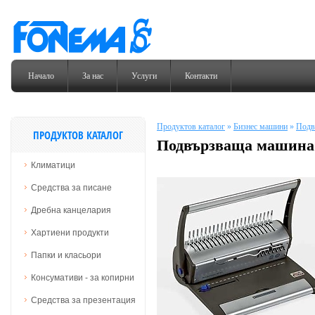
Начало
За нас
Услуги
Контакти
Продуктов каталог
»
Бизнес машини
»
Подв
ПРОДУКТОВ КАТАЛОГ
Подвързваща машина 
Климатици
Средства за писане
Дребна канцелария
Хартиени продукти
Папки и класьори
Консумативи - за копирни
Средства за презентация