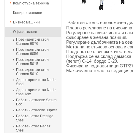
Компютърна техника
Копирни машини
Бизнес машини
Работен стол с ергономичен ди
Плавно регулиране на височинат
Офис столове
Регулиране на височината и нак
фиксиране в желана позиция.
Президентски стол
Регулиране дълбочината на сед
Carmen 6076
Метална петлъчева основа и са
Президентски стол
Предлага се с висококачествен
Carmen 6056
Поддържа се на склад дамаска в
Президентски стол
(пепит) С-14, бордо С-29.
Carmen 5015
Фиксирани подлакътници GTP27
Президентски стол
Максимално тегло на седящия до
Carmen 5010
Директорски стол Nadir
Steel
Директорски стол Nadir
Steel Mix
Работни столове Saturn
Eco
Работни столове Jupiter
Работен стол Prestige
Steel
Работен стол Pegaz
Steel