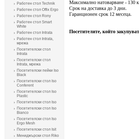
Максимално натоварване - 130 к
Работен стол Technik
Срок на доставка до 3 дни.
Работен стол Offix Ergo
Гаранционен срок 12 месеца.
Работен стол Rony
Работен стол Smart
White
Посетителите, който закупуват
Работен стол Intrata
Работен стол Intrata,
мрежа
Посетителски стол
Intrata
Посетителски стол
Intrata, мрежа
Посетителски пейки Iso
Black
Посетителски стол Iso
Conferent
Посетителски стол Iso
Plastic
Посетителски стол Isо
Посетителски стол Isо
Bianco
Посетителски стол Isо
Ergo Mesh
Посетителски стол Isit
Мениджърски стол Riko