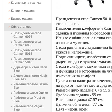
Компютърна техника
Копирни машини
Президентски стол Carmen 5010 
Бизнес машини
стилна визия.
Офис столове
Изключително комфортен е благ
седалка и пухкавия многослоен
Президентски стол
Carmen 6076
Изцяло е облицован с нежна еко
Президентски стол
изящната му визия.
Carmen 6056
Стола разполага с алуминиева ба
Президентски стол
тежест и напрежение.
Carmen 5015
Подлакътниците, изработени от 
Президентски стол
ръцете ви да се чувстват максим
Carmen 5010
Стола е снабден с механизми за
Директорски стол Nadir
Steel
и функция за настройване на л
изисквания за комфорт.
Директорски стол Nadir
Steel Mix
Цялата тази палитра от качество
Работни столове Saturn
на едно от челните места сред в
Eco
Размери цяло изделие: 67 х 55 х 
Работни столове Jupiter
Дълбочина седалка - 55 см.
Работен стол Prestige
Височина седалка 47-57 см.
Steel
Дължина облегалка - 77 см.
Работен стол Pegaz
Цвят - черен, крем.
Steel