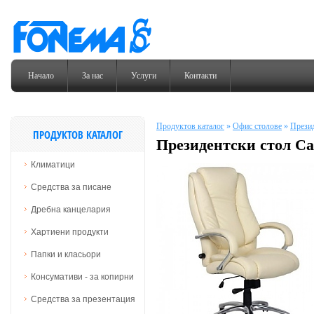
Начало
За нас
Услуги
Контакти
Продуктов каталог
»
Офис столове
»
Презид
ПРОДУКТОВ КАТАЛОГ
Президентски стол Ca
Климатици
Средства за писане
Дребна канцелария
Хартиени продукти
Папки и класьори
Консумативи - за копирни
Средства за презентация