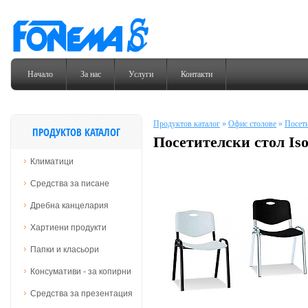
Начало
За нас
Услуги
Контакти
Продуктов каталог
»
Офис столове
»
Посети
ПРОДУКТОВ КАТАЛОГ
Посетителски стол Iso 
Климатици
Средства за писане
Дребна канцелария
Хартиени продукти
Папки и класьори
Консумативи - за копирни
Средства за презентация