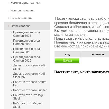
Компютърна техника
Копирни машини
Бизнес машини
Посетителски стол със стабилн
прахово боядисана в черен цвят
Офис столове
Седалка и облегалка, изработен
Възможност за поставяне на по
Президентски стол
масичка за писане.
Carmen 6076
Поддържа се на склад пластмас
Президентски стол
Предпазители на краката за защ
Carmen 6056
Възможност за прибиране един в
Президентски стол
Carmen 5015
код
описание
Президентски стол
Carmen 5010
Добави
Директорски стол Nadir
Steel
Посетителите, който закупуват
Директорски стол Nadir
Steel Mix
Работни столове Saturn
Eco
Работни столове Jupiter
Работен стол Prestige
Steel
Работен стол Pegaz
Steel