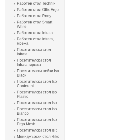
Работен стол Technik
Работен стол Offix Ergo
Работен стол Rony
Работен стол Smart
White
Работен стол Intrata
Работен стол Intrata,
мрежа
Посетителски стол
Intrata
Посетителски стол
Intrata, мрежа
Посетителски пейки Iso
Black
Посетителски стол Iso
Conferent
Посетителски стол Iso
Plastic
Посетителски стол Isо
Посетителски стол Isо
Bianco
Посетителски стол Isо
Ergo Mesh
Посетителски стол Isit
Мениджърски стол Riko