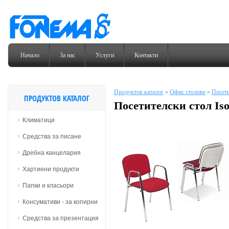
Начало
За нас
Услуги
Контакти
Продуктов каталог
»
Офис столове
»
Посети
ПРОДУКТОВ КАТАЛОГ
Посетителски стол Isо
Климатици
Средства за писане
Дребна канцелария
Хартиени продукти
Папки и класьори
Консумативи - за копирни
Средства за презентация