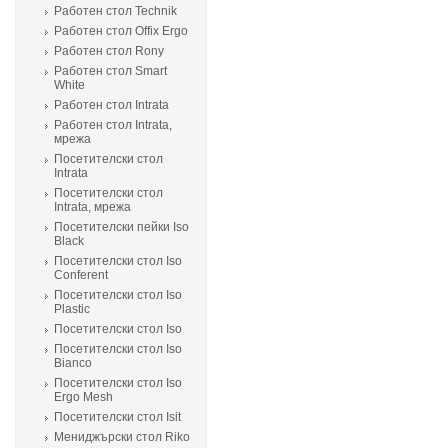
Работен стол Technik
Работен стол Offix Ergo
Работен стол Rony
Работен стол Smart
White
Работен стол Intrata
Работен стол Intrata,
мрежа
Посетителски стол
Intrata
Посетителски стол
Intrata, мрежа
Посетителски пейки Iso
Black
Посетителски стол Iso
Conferent
Посетителски стол Iso
Plastic
Посетителски стол Isо
Посетителски стол Isо
Bianco
Посетителски стол Isо
Ergo Mesh
Посетителски стол Isit
Мениджърски стол Riko