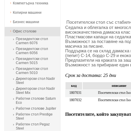
Компютърна техника
Копирни машини
Бизнес машини
Посетителски стол със стабилн
Седалка и облегалка от многосл
Офис столове
висококачествена дамаска клас 
Пластмасови капаци на седалка
Президентски стол
Възможност за поставяне на по
Carmen 6076
масичка за писане.
Президентски стол
Поддържа се на склад дамаска в
Carmen 6056
(пепит) С-14, бордо С-29 и екок
Президентски стол
Предпазители на краката за защ
Carmen 5015
Възможност за прибиране един в
Президентски стол
Carmen 5010
Срок за доставка: 25 дни
Директорски стол Nadir
Steel
код
описание
Директорски стол Nadir
Steel Mix
1807031
Посетителски стол Isо
Работни столове Saturn
1807032
Посетителски стол Isо
Eco
Работни столове Jupiter
Посетителите, който закупуват
Работен стол Prestige
Steel
Работен стол Pegaz
Steel