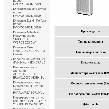
подов
FVXM25F/RXM25N9
Климатик Daikin Perfera
подов
FVXM35F/RXM35N9
Климатик Daikin Perfera
подов
FVXM50F/RXM50N9
Производител
Климатик Mitsubishi
Heavy industries
SRK35ZSX-
Тип на климатика
W/SRC35ZSX-W
Климатик Gree
GWH12UB-K3DNA4F U-
Тип на вътрешно тяло
Crown
Колонен климатик Gree
GVH24AL-K3DNC7A LC
Енергиен клас
Kолонен климатик
Samsung
Мощност при охлаждане (k
AC100KNPDEH-
EU/AC100KXADEH-EU
Климатична колона
Мощност при отопление (kW
DAIKIN SkyAir Advance-
series
FVA71A/RZASG71MV1
Ел.Консумация - охлаждане,
Инверторен климатик
стенен KAISAI ECO KEX-
24KTBI / KEX-24KTBO
Дебит m3/h