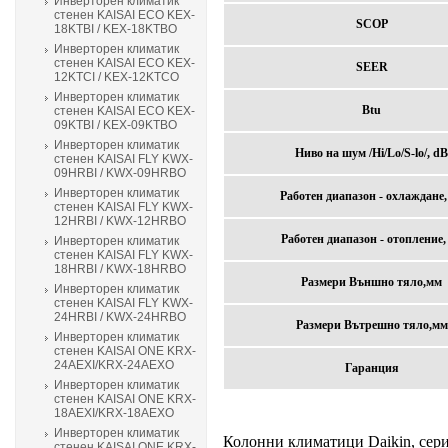
Инверторен климатик
стенен KAISAI ECO KEX-
SCOP
18KTBI / KEX-18KTBO
Инверторен климатик
стенен KAISAI ECO KEX-
SEER
12KTCI / KEX-12KTCO
Инверторен климатик
Btu
стенен KAISAI ECO KEX-
09KTBI / KEX-09KTBO
Инверторен климатик
Ниво на шум /Hi/Lo/S-lo/, dB
стенен KAISAI FLY KWX-
09HRBI / KWX-09HRBO
Инверторен климатик
Работен диапазон - охлаждане,
стенен KAISAI FLY KWX-
12HRBI / KWX-12HRBO
Работен диапазон - отопление,
Инверторен климатик
стенен KAISAI FLY KWX-
18HRBI / KWX-18HRBO
Размери Външно тяло,мм
Инверторен климатик
стенен KAISAI FLY KWX-
24HRBI / KWX-24HRBO
Размери Вътрешно тяло,мм
Инверторен климатик
стенен KAISAI ONE KRX-
24AEXI/KRX-24AEXO
Гаранция
Инверторен климатик
стенен KAISAI ONE KRX-
18AEXI/KRX-18AEXO
Инверторен климатик
Колонни климатици Daikin, серия
стенен KAISAI ONE KRX-