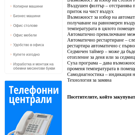
Възможност за избор на степен 
Въздушен филтър – отстранява п
Копирни машини
приток на чист въздух
Бизнес машини
Възможност за избор на автомат
получаване на равномерен възд
Офис столове
температурата в цялото помеще
Автоматично превключване меж
Офис мебели
Автоматично рестартиране – сле
Удобство в офиса
рестартира автоматично с първо
Седмичен таймер – може да бъде
Купете изгодно
отопление за деня или за седмиц
Суха програма – дава възможност
Изработка и монтаж на
променя температурата в помещ
обемни месингови букви
Самодиагностика – индикация н
Технология за замяна
Посетителите, който закупуват