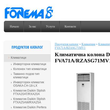
Начало
За нас
Услуги
Контакти
Продуктов каталог
»
Климатици
»
Климатич
ПРОДУКТОВ КАТАЛОГ
FVA71A/RZASG71MV1
Климатична колона DA
Климатици
FVA71A/RZASG71MV
Инверторни климатици
Колонен тип климатици
Таванно подов тип
климатици
Инверторен климатик
OSAKA CH-18-LX
Климатик Daikin Stylish
FTXA20AT/RXA20A
Климатик Daikin Stylish
FTXA25AW/RXA25A
Климатик Daikin Perfera