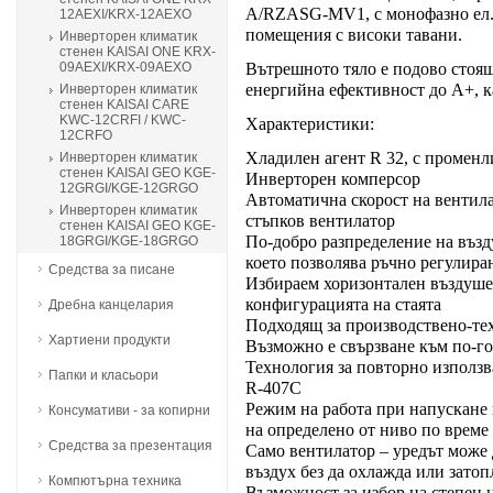
A/RZASG-MV1, с монофазно ел. 
12AEXI/KRX-12AEXO
помещения с високи тавани.
Инверторен климатик
стенен KAISAI ONE KRX-
09AEXI/KRX-09AEXO
Вътрешното тяло е подово стоящ
енергийна ефективност до А+, к
Инверторен климатик
стенен KAISAI CARE
KWC-12CRFI / KWC-
Характеристики:
12CRFO
Хладилен агент R 32, с променл
Инверторен климатик
стенен KAISAI GEO KGE-
Инверторен комперсор
12GRGI/KGE-12GRGO
Автоматична скорост на вентила
Инверторен климатик
стъпков вентилатор
стенен KAISAI GEO KGE-
По-добро разпределение на възд
18GRGI/KGE-18GRGO
което позволява ръчно регулира
Средства за писане
Избираем хоризонтален въздуше
конфигурацията на стаята
Дребна канцелария
Подходящ за производствено-те
Хартиени продукти
Възможно е свързване към по-го
Технология за повторно използв
Папки и класьори
R-407C
Режим на работа при напускане
Консумативи - за копирни
на определено от ниво по време 
Средства за презентация
Само вентилатор – уредът може 
въздух без да охлажда или затоп
Компютърна техника