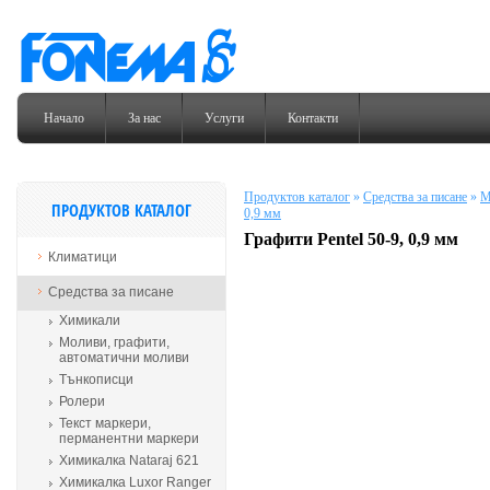
Начало
За нас
Услуги
Контакти
Продуктов каталог
»
Средства за писане
»
М
ПРОДУКТОВ КАТАЛОГ
0,9 мм
Графити Pentel 50-9, 0,9 мм
Климатици
Средства за писане
Химикали
Моливи, графити,
автоматични моливи
Тънкописци
Ролери
Текст маркери,
перманентни маркери
Химикалка Nataraj 621
Химикалка Luxor Ranger