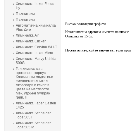
Химикалка Luxor Focus
Icy
Пълнители
Пълнители
Високо полимерни графити.
Автоматична химикалка
Plus Zero
Изключителна здравина и мекота на писане.
Химикалка Air
Опаковка от 15 бр.
Химикалка Clicker
Химикалка Corvina WH-T
Посетителите, който закупуват този про
Химикалка Luxor Micra
Химикалка Marvy Uchida
500G
Гел химикалка с
прозрачен корпус.
Класически модел със
сменяем пълнител.
Аксесоари и клипс в
цвета на мастилото.
Мек, удобен гумиран
грип. П
Химикалка Faber Castell
1425
Химикалка Schneider
Tops 505 F
Химикалка Schneider
Tops 505 M